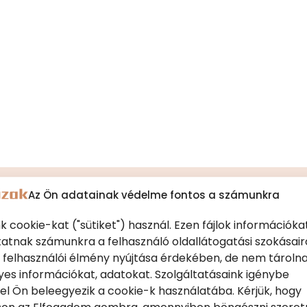
Az Ön adatainak védelme fontos a számunkra
k cookie-kat ("sütiket") használ. Ezen fájlok információka
GS Farm
tatnak számunkra a felhasználó oldallátogatási szokásair
(Győrújbarát)
 felhasználói élmény nyújtása érdekében, de nem tároln
es információkat, adatokat. Szolgáltatásaink igénybe
el Ön beleegyezik a cookie-k használatába. Kérjük, hogy