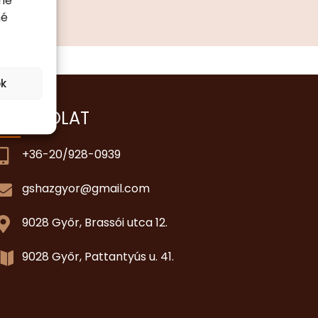
né
né
ok
KAPCSOLAT
+36-20/928-0939
gshazgyor@gmail.com
9028 Győr, Brassói utca 12.
9028 Győr, Pattantyús u. 41.