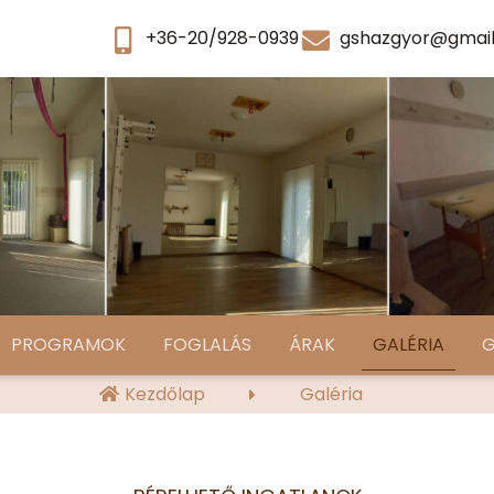
+36-20/928-0939
gshazgyor@gmai
PROGRAMOK
FOGLALÁS
ÁRAK
GALÉRIA
G
Kezdőlap
Galéria