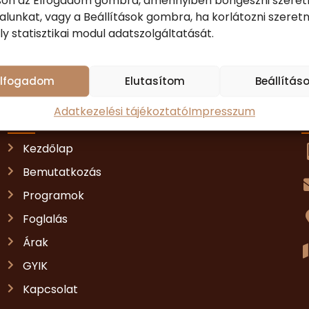
tson az Elfogadom gombra, amennyiben böngészni szeret
lunkat, vagy a Beállítások gombra, ha korlátozni szeret
y statisztikai modul adatszolgáltatását.
Elfogadom
Elutasítom
Beállítás
GYORSMENÜ
Adatkezelési tájékoztató
Impresszum
Kezdőlap
Bemutatkozás
Programok
Foglalás
Árak
GYIK
Kapcsolat