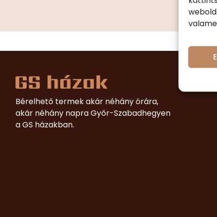
kattin
webolda
valamel
Bérelhető termek akár néhány órára,
akár néhány napra Győr-Szabadhegyen
a GS házakban.