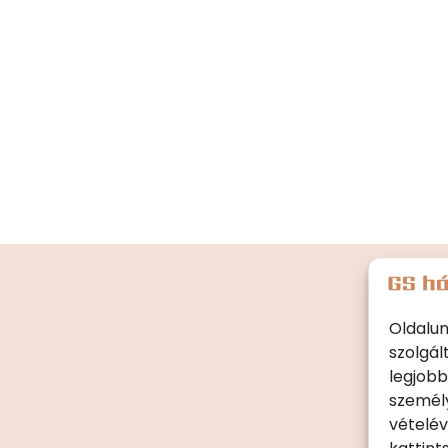
Oldalun
szolgál
legjobb
személy
vételév