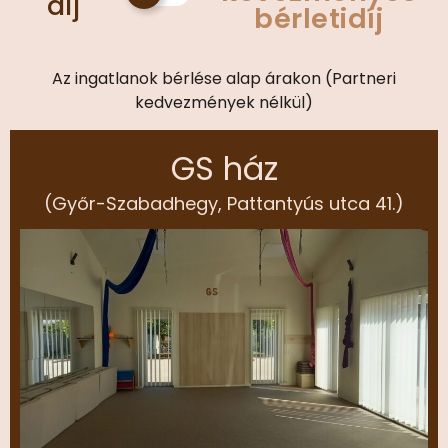
díj
bérletidíj
Az ingatlanok bérlése alap árakon (Partneri
kedvezmények nélkül)
GS ház
(Győr-Szabadhegy, Pattantyús utca 41.)