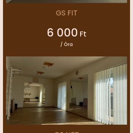
GS FIT
6 000
Ft
/ Óra