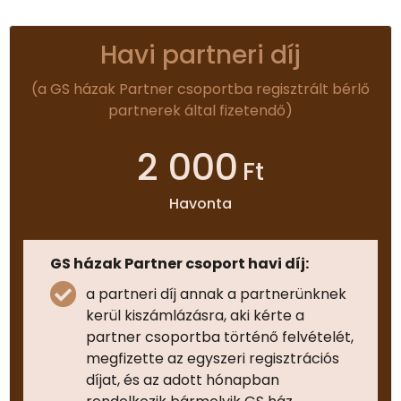
Havi partneri díj
(a GS házak Partner csoportba regisztrált bérlő
partnerek által fizetendő)
2 000
Ft
Havonta
GS házak Partner csoport havi díj:
a partneri díj annak a partnerünknek
kerül kiszámlázásra, aki kérte a
partner csoportba történő felvételét,
megfizette az egyszeri regisztrációs
díjat, és az adott hónapban