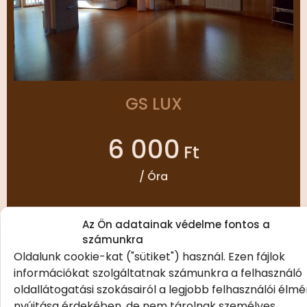
GS LUX
6 000
Ft
/ Óra
Az Ön adatainak védelme fontos a
GS Farm
számunkra
Oldalunk cookie-kat ("sütiket") használ. Ezen fájlok
(Győrújbarát)
információkat szolgáltatnak számunkra a felhasználó
oldallátogatási szokásairól a legjobb felhasználói élm
nyújtása érdekében, de nem tárolnak személyes