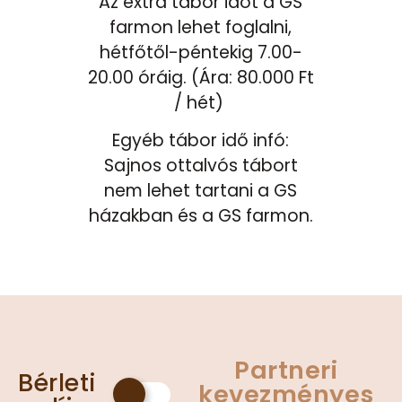
Az extra tábor időt a GS
farmon lehet foglalni,
hétfőtől-péntekig 7.00-
20.00 óráig. (Ára: 80.000 Ft
/ hét)
Egyéb tábor idő infó:
Sajnos ottalvós tábort
nem lehet tartani a GS
házakban és a GS farmon.
Partneri
Bérleti
kevezményes