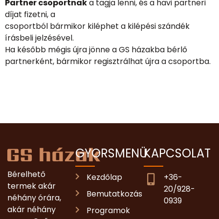
Partner csoportnak
a tagja lenni, és a havi partneri
díjat fizetni, a
csoportból bármikor kiléphet a kilépési szándék
írásbeli jelzésével.
Ha később mégis újra jönne a GS házakba bérlő
partnerként, bármikor regisztrálhat újra a csoportba.
GYORSMENÜ
KAPCSOLAT
Bérelhető
Kezdőlap
+36-
termek akár
20/928-
Bemutatkozás
néhány órára,
0939
akár néhány
Programok