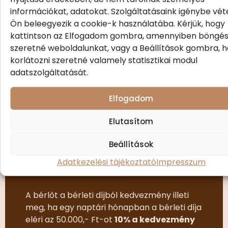
információkat, adatokat. Szolgáltatásaink igénybe vét
Ön beleegyezik a cookie-k használatába. Kérjük, hogy
kattintson az Elfogadom gombra, amennyiben böngés
szeretné weboldalunkat, vagy a Beállítások gombra, h
Fél napos bérlés
Egész napos
korlátozni szeretné valamely statisztikai modul
bérlés
adatszolgáltatását.
(7.00-14.00-ig vagy 14.00-
21.00)
(7.00-21.00)
Elfogadom
15 000
30 000
Ft
Elutasítom
Ft
/ A fél nap
/ Nap
Beállítások
Adatkezelési tájékoztató
Impresszum
A bérlőt a bérleti díjból kedvezmény illeti
meg, ha egy naptári hónapban a bérleti díja
eléri az 50.000,- Ft-ot
10% a
kedvezmény