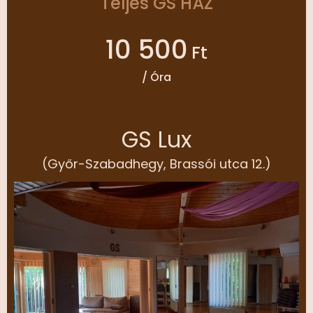
Teljes GS HÁZ
10 500
Ft
/ Óra
GS Lux
(Győr-Szabadhegy, Brassói utca 12.)