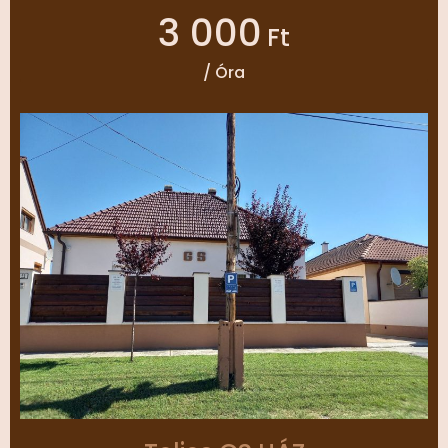
3 000
Ft
/ Óra