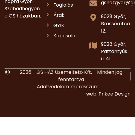
napra Győr-
gshazgyor@g
Foglalás
Szabadhegyen
Árak
a GS házakban.
9028 Győr,
Brassói utca
GYIK
12.
Kapcsolat
9028 Győr,
Pattantyús
u. 41.
2026 - GS HÁZ Üzemeltető Kft. - Minden jog
fenntartva
Adatvédelem
Impresszum
web:
Prikee Design