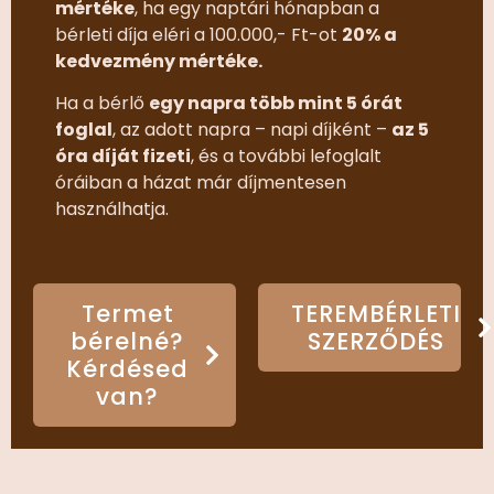
mértéke
, ha egy naptári hónapban a
bérleti díja eléri a 100.000,- Ft-ot
20% a
kedvezmény mértéke.
Ha a bérlő
egy napra több mint 5 órát
foglal
, az adott napra – napi díjként –
az 5
óra díját fizeti
, és a további lefoglalt
óráiban a házat már díjmentesen
használhatja.
Termet
TEREMBÉRLETI
bérelné?
SZERZŐDÉS
Kérdésed
van?