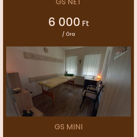
GS NET
6 000
Ft
/ Óra
GS MINI